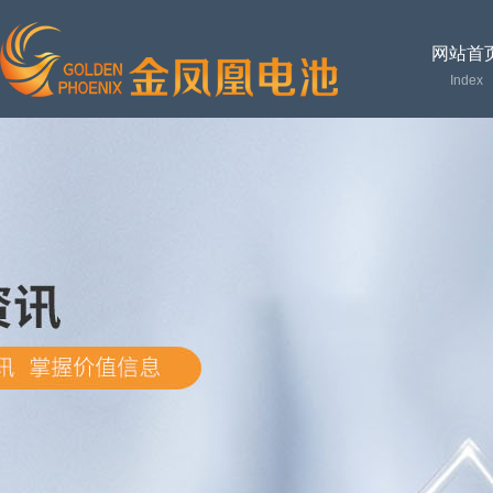
网站首
Index