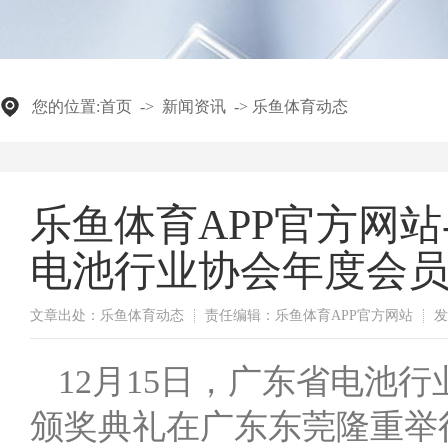
您的位置:
首页
->
新闻资讯
->
乐鱼体育动态
乐鱼体育APP官方网
电池行业协会年度会
文章出处：乐鱼体育动态
责任编辑：乐鱼体育APP官方网站
发
12月15日，广东省电池行
颁奖典礼在广东东莞隆重举