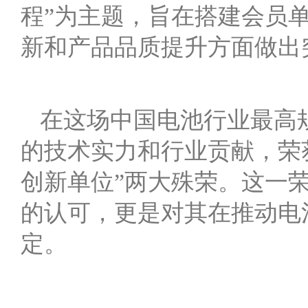
程”为主题，旨在搭建会员
新和产品品质提升方面做出
在这场中国电池行业最高
的技术实力和行业贡献，荣获
创新单位”两大殊荣。这一
的认可，更是对其在推动电
定。