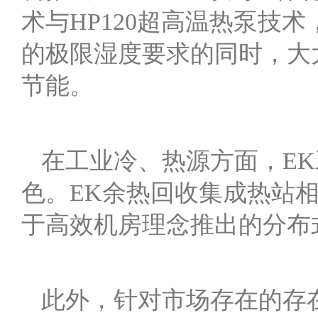
术与HP120超高温热泵技
的极限湿度要求的同时，大
节能。
在工业冷、热源方面，E
色。EK余热回收集成热站相
于高效机房理念推出的分布式
此外，针对市场存在的存在