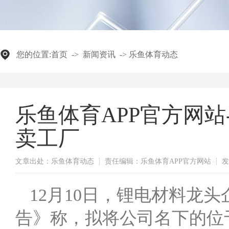
您的位置:
首页
->
新闻资讯
->
乐鱼体育动态
乐鱼体育APP官方网站
卖工厂
文章出处：乐鱼体育动态
责任编辑：乐鱼体育APP官方网站
发
12月10日，锂电材料龙
告》称，拟将公司名下的位于