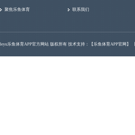
聚焦乐鱼体育
联系我们
leyu乐鱼体育APP官方网站 版权所有 技术支持：【
乐鱼体育APP官网
】 