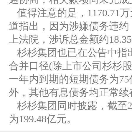
值得注意的是，1170.
道指出，因为涉嫌债务违约
上法院，涉诉总金额约18.3
杉杉集团也已在公告中指出
合并口径(除上市公司杉杉股份
一年内到期的短期债务为7
外，其他有息债务均正常续
杉杉集团同时披露，截至2
为199.48亿元。