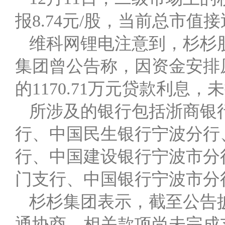
报8.74元/股，当前总市值接近
维科网锂电注意到，杉杉
集团曾公告称，因资金安排
的1170.71万元贷款利息
所涉及的银行包括浙商银
行、中国民生银行宁波分行
行、中国建设银行宁波市分
门支行、中国银行宁波市分
杉杉集团表示，截至公告
通协商，相关款项尚未完成