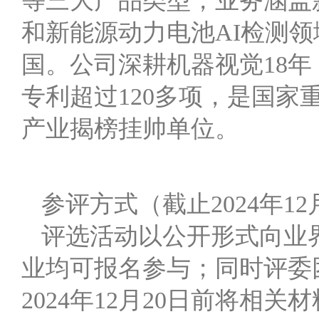
等三大产品类型，业务涵盖
和新能源动力电池AI检测领
国。公司深耕机器视觉18年
专利超过120多项，是国
产业揭榜挂帅单位。
参评方式（截止2024年12
评选活动以公开形式向业
业均可报名参与；同时评委
2024年12月20日前将相