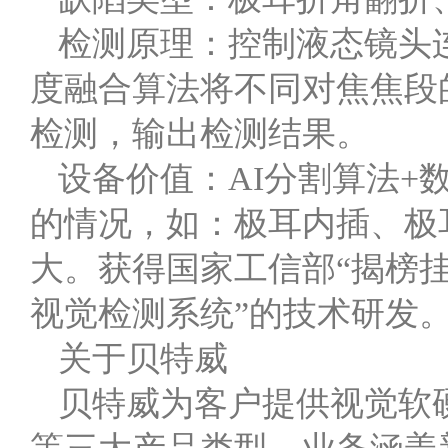
检测原理：控制液态镜头连
度融合算法将不同对焦焦段
检测，输出检测结果。
设备价值：AI分割算法+
的情况，如：极耳内插、极
大。获得国家工信部“揭榜
视觉检测系统”的技术研发
关于贝特威
贝特威为客户提供视觉软