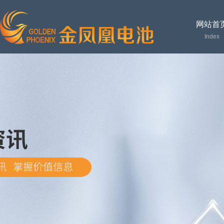
网站首
Index