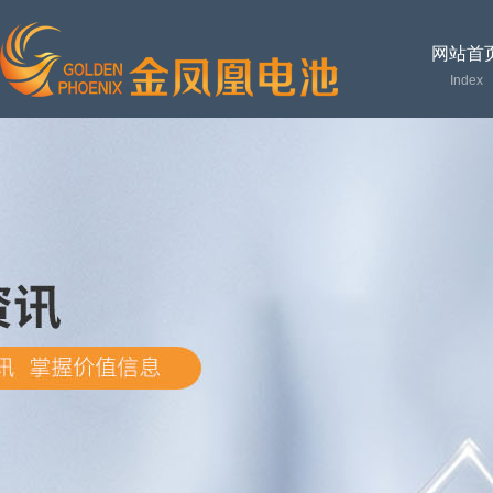
网站首
Index