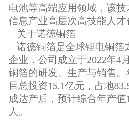
电池等高端应用领域，该技
信息产业高层次高技能人才
关于诺德铜箔
诺德铜箔是全球锂电铜箔龙
企业，公司成立于2022年
铜箔的研发、生产与销售。年
目总投资15.1亿元，占地83
成达产后，预计综合年产值17
人。