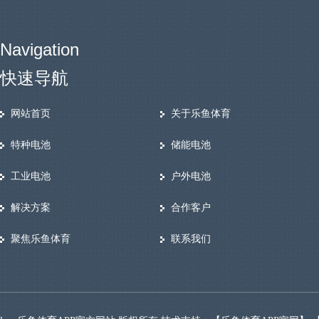
Navigation
快速导航
网站首页
关于乐鱼体育
特种电池
储能电池
工业电池
户外电池
解决方案
合作客户
聚焦乐鱼体育
联系我们