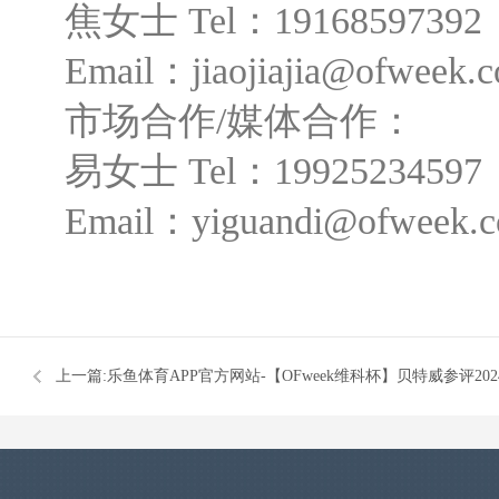
焦女士 Tel：19168597392
Email：jiaojiajia@ofweek.
市场合作/媒体合作：
易女士 Tel：19925234597
Email：yiguandi@ofweek.
上一篇:
乐鱼体育APP官方网站-【OFweek维科杯】贝特威参评20
数智化技术奖