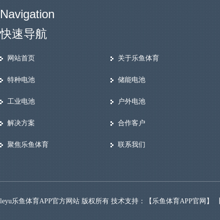
Navigation
快速导航
网站首页
关于乐鱼体育
特种电池
储能电池
工业电池
户外电池
解决方案
合作客户
聚焦乐鱼体育
联系我们
leyu乐鱼体育APP官方网站 版权所有 技术支持：【
乐鱼体育APP官网
】 