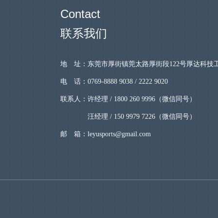
Contact
联系我们
地 址：东莞市厚街镇莞太路厚街段122号厚达科技
电 话：0769-8888 9038 / 2222 9020
联系人：许经理 / 1800 260 9996（微信同号）
汪经理 / 150 9979 7226（微信同号）
邮 箱：leyusports@gmail.com