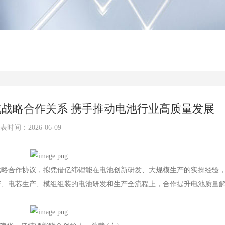
成战略合作关系 携手推动电池行业高质量发展
表时间：2026-06-09
签订战略合作协议，拟凭借亿纬锂能在电池创新研发、大规模生产的实操经验
产、电芯生产、模组组装的电池研发和生产全流程上，合作提升电池质量