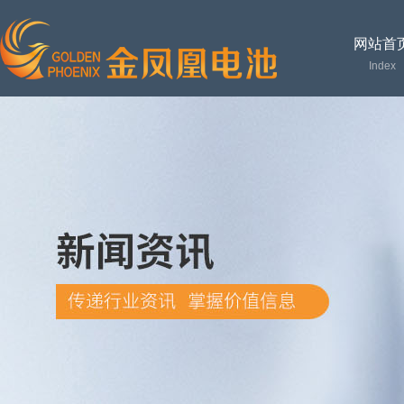
网站首
Index