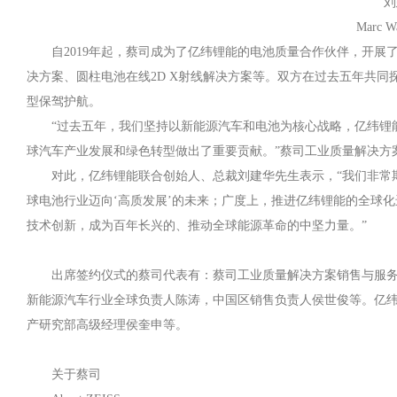
刘
Marc
自2019年起，蔡司成为了亿纬锂能的电池质量合作伙伴，开展了
决方案、圆柱电池在线2D X射线解决方案等。双方在过去五年共同
型保驾护航。
“过去五年，我们坚持以新能源汽车和电池为核心战略，亿纬锂
球汽车产业发展和绿色转型做出了重要贡献。”蔡司工业质量解决方案CEO 
对此，亿纬锂能联合创始人、总裁刘建华先生表示，“我们非常
球电池行业迈向‘高质发展’的未来；广度上，推进亿纬锂能的全球
技术创新，成为百年长兴的、推动全球能源革命的中坚力量。”
出席签约仪式的蔡司代表有：蔡司工业质量解决方案销售与服务全球负责人R
新能源汽车行业全球负责人陈涛，中国区销售负责人侯世俊等。亿
产研究部高级经理侯奎申等。
关于蔡司