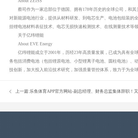
About ZEISS
蔡司作为一家总部位于德国、拥有178年历史的全球公司，和
对新能源电池行业，提供从材料研发、到电芯生产、电池包组装的
括锂电池材料表征技术、电芯无损快速检测技术、在线测量技术等
关于亿纬锂能
About EVE Energy
亿纬锂能成立于2001年，历经23年高质量发展，已成为具有
务包括消费电池（包括锂原电池、小型锂离子电池、圆柱电池）、
技创新，加大投入前沿技术研究，加强质量管控体系，致力于为全
上一篇:
乐鱼体育APP官方网站-副总经理、财务总监集体辞职！
业高层动荡