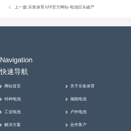
上一篇:
乐鱼体育APP官方网站-电池巨头破产
Navigation
快速导航
网站首页
关于乐鱼体育
特种电池
储能电池
工业电池
户外电池
解决方案
合作客户