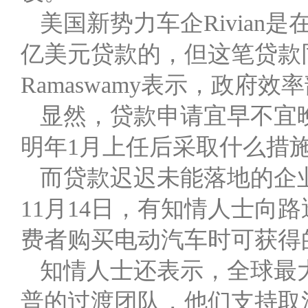
美国新势力车企Rivian
亿美元贷款的，但这笔贷款同
Ramaswamy表示，政府
显然，贷款申请宜早不宜
明年1月上任后采取什么措
而贷款迟迟未能落地的企
11月14日，有知情人士向
费者购买电动汽车时可获得的
知情人士还表示，全球最
普的过渡团队，他们支持取