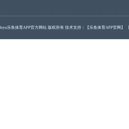
leyu乐鱼体育APP官方网站 版权所有 技术支持：【
乐鱼体育APP官网
】 