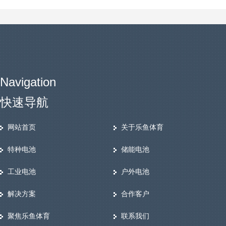
Navigation
快速导航
网站首页
关于乐鱼体育
特种电池
储能电池
工业电池
户外电池
解决方案
合作客户
聚焦乐鱼体育
联系我们