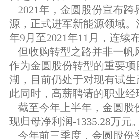
2021年，金圆股份宣布
源，正式进军新能源领域。涉
年9月至2021年11月，连
但收购转型之路并非一帆
作为金圆股份转型的重要项
湖，目前仍处于对现有试生
此同时，高薪聘请的职业经
截至今年上半年，金圆股
现归母净利润-1335.28万元
今年前三季度，金圆股份实