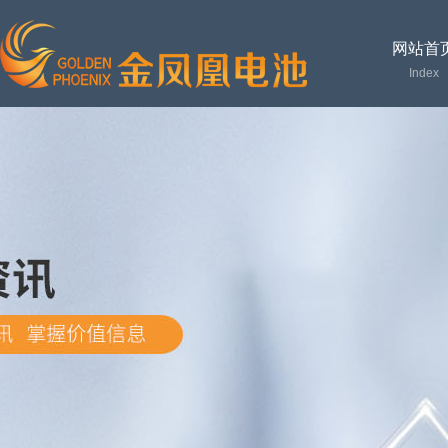
网站首
Index