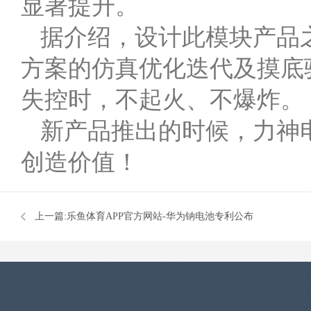
显著提升。
据介绍，设计此模块产品
方案的仿真优化迭代及摸底
失控时，不起火、不爆炸。
新产品推出的时候，力神
创造价值！
上一篇:
乐鱼体育APP官方网站-华为钠电池专利公布