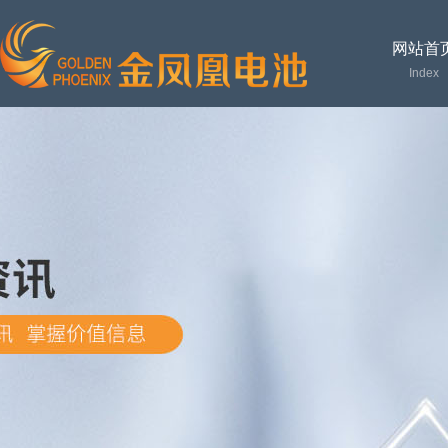
网站首
Index