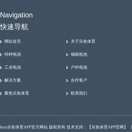
Navigation
快速导航
网站首页
关于乐鱼体育
特种电池
储能电池
工业电池
户外电池
解决方案
合作客户
聚焦乐鱼体育
联系我们
leyu乐鱼体育APP官方网站 版权所有 技术支持：【
乐鱼体育APP官网
】 