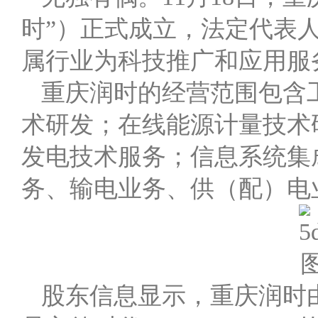
时”）正式成立，法定代表人
属行业为科技推广和应用服
重庆润时的经营范围包含
术研发；在线能源计量技术
发电技术服务；信息系统集
务、输电业务、供（配）电
股东信息显示，重庆润时由