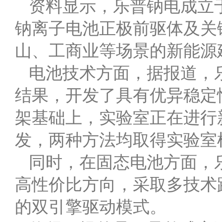
资料显示，乐普钠电成立于
钠离子电池正极前驱体及关
山、工商业等场景的新能源
电池技术方面，据报道，
结果，开发了具有优异稳定
架基础上，实验室正在进行
发，两种方法均取得实验室
同时，在固态电池方面，
高性价比方向，采取多技术
的双引擎驱动模式。