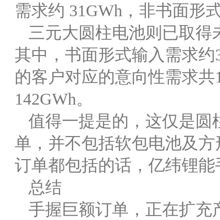
需求约 31GWh，非书面形式
三元大圆柱电池则已取得未
其中，书面形式输入需求约3
的客户对应的意向性需求共1
142GWh。
值得一提是的，这仅是圆
单，并不包括软包电池及方
订单都包括的话，亿纬锂能
总结
手握巨额订单，正在扩充