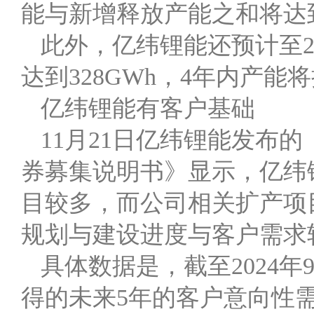
能与新增释放产能之和将达到
此外，亿纬锂能还预计至2
达到328GWh，4年内产能
亿纬锂能有客户基础
11月21日亿纬锂能发布
券募集说明书》显示，亿纬
目较多，而公司相关扩产项
规划与建设进度与客户需求
具体数据是，截至2024
得的未来5年的客户意向性需