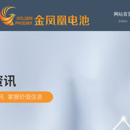
网站首
Index