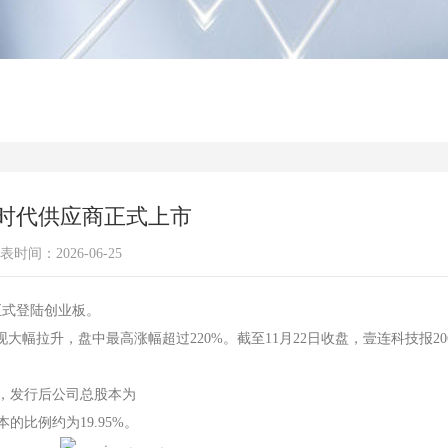
宁德时代供应商正式上市
表时间：2026-06-25
）正式登陆创业板。
大幅拉升，盘中最高涨幅超过220%。截至11月22日收盘，壹连科技报206.9
/股，发行后公司总股本为
本的比例约为19.95%。