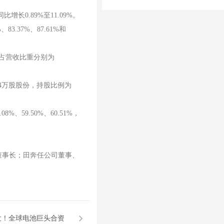
体育APP官方网站
比增长0.89%至11.09%。
.37%、87.61%和
，占营收比重分别为
14万股股份，持股比例为
、59.50%、60.51%，
董事长；田奔任公司董事、
发！全球电池巨头合资