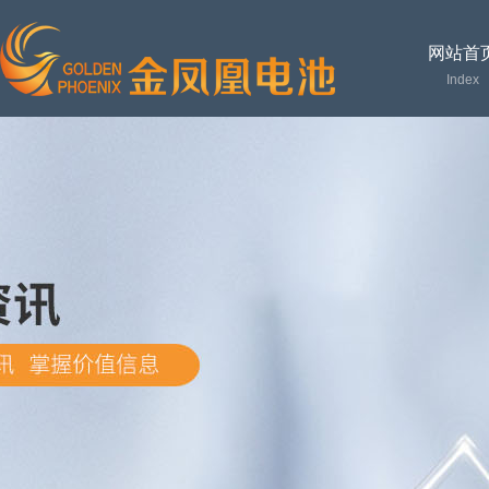
网站首
Index