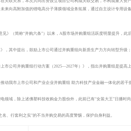
存在关联关系，本次共同出资设立项目公司构成关联交易，不构成重大资
司未来向高附加值的锂电高分子薄膜领域业务拓展，通过自主设计专用设
意见》（简称“并购六条”）以来，A股市场并购重组活跃度明显提升，此
案》，其中提出，鼓励上市公司通过并购重组向新质生产力方向转型升级
上市公司并购重组行动方案（2025—2027年）》，指出并购重组是提
一步推动我市上市公司和产业企业并购重组 助力科技产业金融一体化的若干
电领域，除上述佛塑科技收购金力股份外，此前已有“女装大王”日播时
之名、行套利之实”的不当并购交易的高度警惕，保护自身利益。