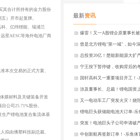
购买其合计所持有的金力股份
最新
资讯
星期五）开市起复牌。
高科、亿纬锂能、瑞浦兰
爆雷！又一A股锂企原董事长
远景AESC等海外电池厂商
会立案-乐鱼体育APP官方网站
曾是北方锂电“第一城”，如今
没落“焦虑”，它还能重振雄风吗
总投资20亿！楚能新能源大扩产
乐鱼体育APP官方网站
鱼体育APP官方网站
宁王按下暂停键，收购背后的考
批准本次交易的正式方案、
乐鱼体育APP官方网站
国轩高科又一重要项目开工！-
体育APP官方网站
涉及董事长、总裁！锂电国资
流体膜材料及关键装备开发
公司大换血-乐鱼体育APP官方
又一电动车工厂突发火灾！烧
目公司25.71%股份。
3000辆-乐鱼体育APP官方网站
锂电巨头获储能电池大订单-乐
研发生产锂电池复合集流体基
育APP官方网站
突发！电池巨头子公司申请破产
表人拟由佛塑科技副总裁、
鱼体育APP官方网站
中创新航再签新订单！-乐鱼体