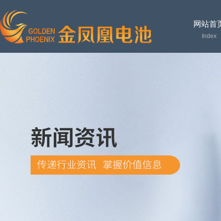
网站首
Index