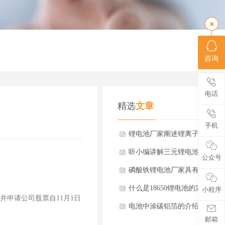
咨询
电话
精选
文章
手机
锂电池厂家阐述锂离子电池有
用途？
听小编讲解三元锂电池是什么
公众号
磷酸铁锂电池厂家具有哪些优
什么是18650锂电池的定制流程
小程序
并申请公司股票自11月1日
电池中涂碳铝箔的介绍
邮箱