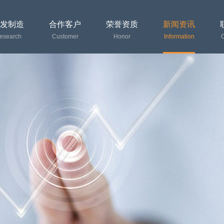
发制造
合作客户
荣誉资质
新闻资讯
esearch
Customer
Honor
Information
C