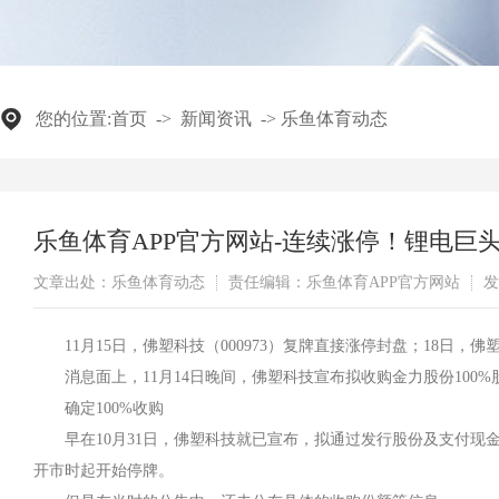
您的位置:
首页
->
新闻资讯
->
乐鱼体育动态
乐鱼体育APP官方网站-连续涨停！锂电巨头
文章出处：乐鱼体育动态
责任编辑：乐鱼体育APP官方网站
发
11月15日，佛塑科技（000973）复牌直接涨停封盘；18日，佛塑
消息面上，11月14日晚间，佛塑科技宣布拟收购金力股份10
确定100%收购
早在10月31日，佛塑科技就已宣布，拟通过发行股份及支付现
开市时起开始停牌。