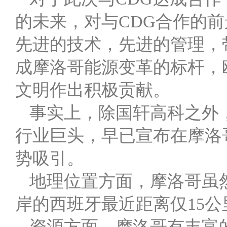
的未来，对与CDG合作的
先进的技术，先进的管理，
成摩洛哥能源变革的标杆，
文明作出积极贡献。
事实上，除国轩高科之外
行业巨头，早已宣布在摩洛
势吸引。
地理位置方面，摩洛哥虽
岸的西班牙最近距离仅15公
资源方面，摩洛哥有丰富