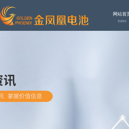
网站首
Index