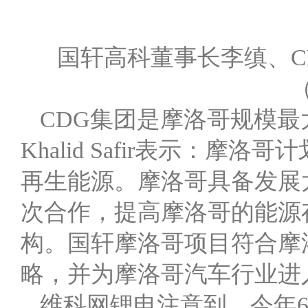
国轩高科董事长李缜、CDG
CDG集团是摩洛哥规模最
Khalid Safir表示：摩
再生能源。摩洛哥具备发展
次合作，提高摩洛哥的能源
构。国轩摩洛哥项目符合摩
略，并为摩洛哥汽车行业进
维科网锂电注意到，今年