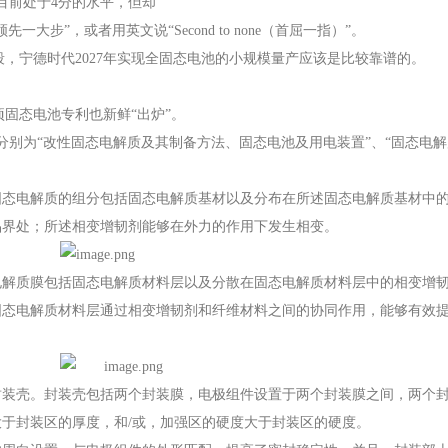
目前处于4分的水平，但却
”，或者用英文说“Second to none（首屈一指）”。
段，宁德时代2027年实现全固态电池的小规模量产应该是比较靠谱的。
项固态电池专利也新鲜“出炉”。
分别为“改性固态电解质及其制备方法、固态电池及用电装置”、“固态电
固态电解质的组分包括固态电解质基材以及分布在所述固态电解质基材中
品界处；所述相变增韧剂能够在外力的作用下发生相变。
电解质膜包括固态电解质材料层以及分散在固态电解质材料层中的相变增
固态电解质材料层通过相变增韧剂和纤维材料之间的协同作用，能够有效
封装壳。封装壳包括两个封装膜，电极组件设置于两个封装膜之间，两个
于封装区的厚度，和/或，加强区的硬度大于封装区的硬度。