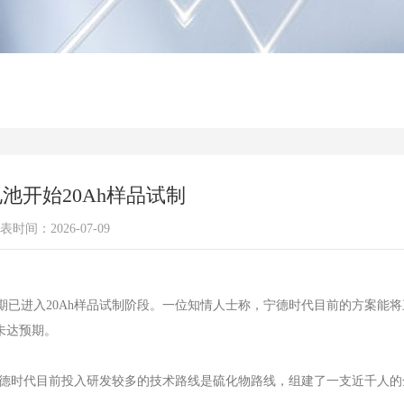
池开始20Ah样品试制
表时间：2026-07-09
在近期已进入20Ah样品试制阶段。一位知情人士称，宁德时代目前的方案能
还未达预期。
表示，宁德时代目前投入研发较多的技术路线是硫化物路线，组建了一支近千人