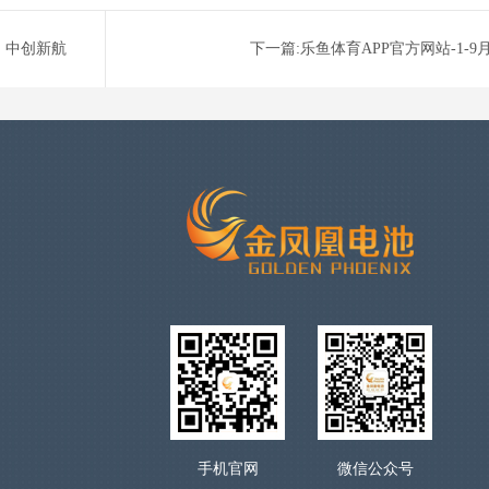
0：中创新航
下一篇:
乐鱼体育APP官方网站-1-
TOP
手机官网
微信公众号