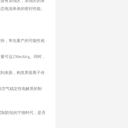
上设有加强区，加强区的厚
固态电池单体的密封性能。
较快，率先量产的可能性相
达230mAh/g。同时，
积到表面，构筑界面离子传
高空气稳定性电解质的制
试制阶段的宁德时代，是否