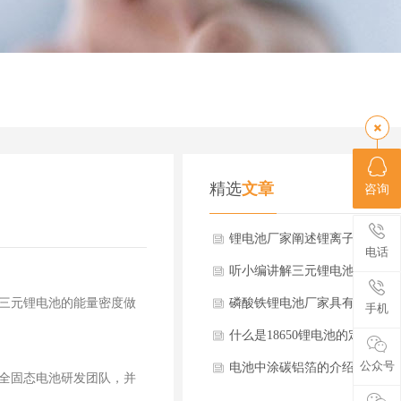
精选
文章
咨询
锂电池厂家阐述锂离子电池有
电话
用途？
听小编讲解三元锂电池是什么
将三元锂电池的能量密度做
磷酸铁锂电池厂家具有哪些优
手机
什么是18650锂电池的定制流程
公众号
电池中涂碳铝箔的介绍
的全固态电池研发团队，并