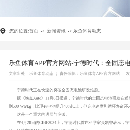
您的位置:
首页
->
新闻资讯
->
乐鱼体育动态
乐鱼体育APP官方网站-宁德时代：全固态电
文章出处：乐鱼体育动态
责任编辑：乐鱼体育APP官方网站
发
宁德时代正在快速的突破全固态电池研发难题。
据《晚点Auto》11月6日报道，宁德时代的全固态电池研发
到500 Wh/kg，比现有电池提升40%以上，但充电速度和循环寿命
这是一个重大的进展与突破。
在4月28日的CIBF2024上，宁德时代首席科学家吴凯曾