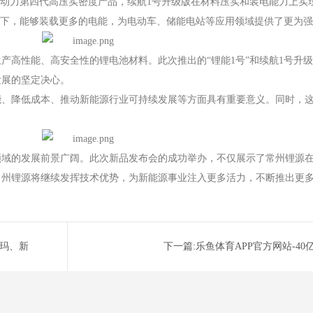
作为动力第四代高压实密度产品，续航1号升级版在材料压实和装电能力上实
积下，能够装载更多的电能，为电动车、储能电站等应用领域提供了更为
产高性能、高安全性的锂电池材料。此次推出的“锂能1号”和续航1号升
发展的坚定决心。
能、降低成本、推动新能源行业可持续发展等方面具有重要意义。同时，
领域的发展前景广阔。此次新品发布会的成功举办，不仅展示了常州锂源
常州锂源将继续发挥技术优势，为新能源事业注入更多活力，不断推出更
爱玛、新
下一篇:
乐鱼体育APP官方网站-4