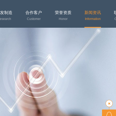
发制造
合作客户
荣誉资质
新闻资讯
esearch
Customer
Honor
Information
C