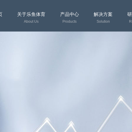
页
关于乐鱼体育
产品中心
解决方案
研
About Us
Products
Solution
R