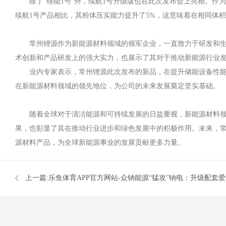
除了“锂能1号”外，续航1号升级版也在此次发布会上亮相。
续航1号产品相比，其粉体压实能力提升了5%，这意味着在相同体
常州锂源作为新能源材料领域的领军企业，一直致力于研发和生
术创新和产品研发上的强大实力，也展示了其对于推动新能源行业
业内专家表示，常州锂源此次发布的新品，在提升储能设备性
在新能源材料领域的领先地位，为公司的未来发展奠定坚实基础。
随着全球对于清洁能源和可持续发展的日益重视，新能源材料
果，也彰显了其在推动行业进步和绿色发展中的积极作用。未来，
源材料产品，为全球新能源事业的发展贡献更多力量。
上一篇:
乐鱼体育APP官方网站-众钠能源“猛攻”钠电：升级配套
日，高倍率新品全球首发