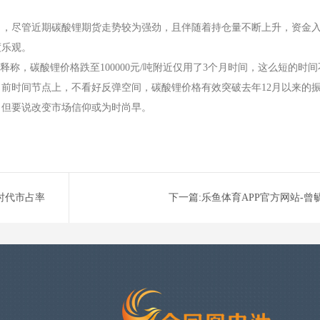
出，尽管近期碳酸锂期货走势较为强劲，且伴随着持仓量不断上升，资金
度乐观。
称，碳酸锂价格跌至100000元/吨附近仅用了3个月时间，这么短的时
前时间节点上，不看好反弹空间，碳酸锂价格有效突破去年12月以来的
，但要说改变市场信仰或为时尚早。
德时代市占率
下一篇:
乐鱼体育APP官方网站-曾
从未