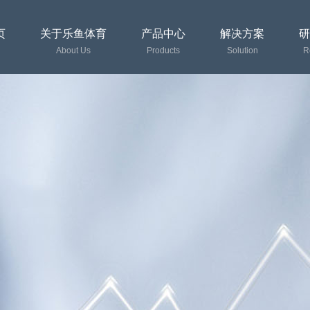
页
关于乐鱼体育
产品中心
解决方案
研
About Us
Products
Solution
R