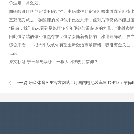
争注定非常激烈。
而碳酸锂价格也充满不确定性。中信建投期货分析师张维鑫分析指
直观感受就是，碳酸锂的拐点似乎已经到来，但对后市仍然不能过
“目前，我们仍未看到足以扭转全年供给过剩结论的力量。”张维鑫解释
因此供给端的弹性依然存在，供给会随着价格的上涨迅速释放。在当
综合来看，一根大阳线或许有望重新激活市场情绪，吸引资金关注
-End-
原文标题:宁王罕见暴涨！一根大阳线改变信仰？
上一篇:
乐鱼体育APP官方网站-2月国内电池装车量TOP15：宁
超55%！