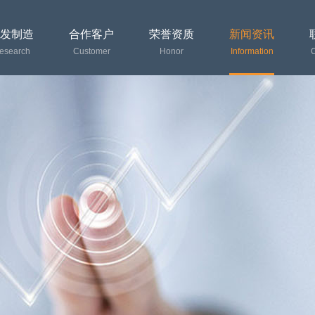
发制造
合作客户
荣誉资质
新闻资讯
esearch
Customer
Honor
Information
C