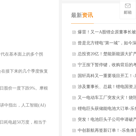
邮箱
最新
资讯
爆雷！又一A股锂企原董事长
会立案-乐鱼体育APP官方网站
曾是北方锂电“第一城”，如今
没落“焦虑”，它还能重振雄风吗
总投资20亿！楚能新能源大扩产
时代在基本面上的多个拐
乐鱼体育APP官方网站
鱼体育APP官方网站
宁王按下暂停键，收购背后的考
会在接下来的几个季度恢复
乐鱼体育APP官方网站
国轩高科又一重要项目开工！-
体育APP官方网站
涉及董事长、总裁！锂电国资
单日股价一度下跌9%。摩根
公司大换血-乐鱼体育APP官方
又一电动车工厂突发火灾！烧
中指出，人工智能(AI)
3000辆-乐鱼体育APP官方网站
锂电巨头获储能电池大订单-乐
育APP官方网站
突发！电池巨头子公司申请破产
日耗电超50万度，相当于
鱼体育APP官方网站
中创新航再签新订单！-乐鱼体