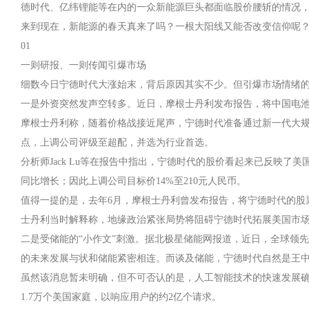
德时代、亿纬锂能等在内的一众新能源巨头都面临股价腰斩的情况，
来到现在，新能源的春天真来了吗？一根大阳线又能否改变信仰呢
01
一则研报、一则传闻引爆市场
细数今日宁德时代大涨始末，背后原因其实不少。但引爆市场情绪
一是外资突然发声空转多。近日，摩根士丹利发布报告，将中国电池
摩根士丹利称，随着价格战接近尾声，宁德时代准备通过新一代大
点，上调公司评级至超配，并选为行业首选。
分析师Jack Lu等在报告中指出，宁德时代的股价看起来已反映
同比增长；因此上调公司目标价14%至210元人民币。
值得一提的是，去年6月，摩根士丹利曾发布报告，将宁德时代的股票评
士丹利当时解释称，地缘政治紧张局势将阻碍宁德时代拓展美国市
二是受储能的“小作文”刺激。据北极星储能网报道，近日，全球领先
的未来发展与状和储能紧密相连。而谈及储能，宁德时代自然是王
虽然该消息暂未明确，但不可否认的是，人工智能技术的快速发展确实
1.7万个美国家庭，以响应用户的约2亿个请求。