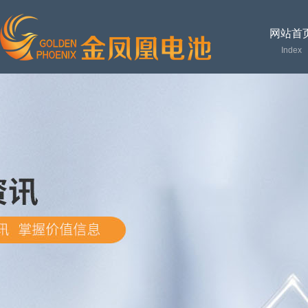
网站首
Index