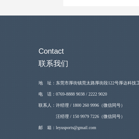
APP官方网站
Contact
联系我们
地 址：东莞市厚街镇莞太路厚街段122号厚达科技
电 话：0769-8888 9038 / 2222 9020
联系人：许经理 / 1800 260 9996（微信同号）
汪经理 / 150 9979 7226（微信同号）
邮 箱：leyusports@gmail.com