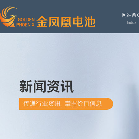
网站首
Index