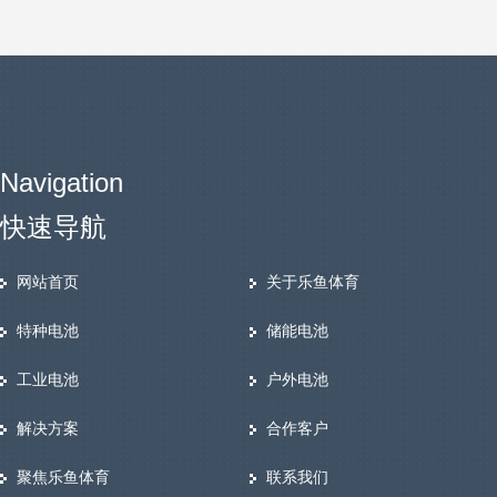
Navigation
快速导航
网站首页
关于乐鱼体育
特种电池
储能电池
工业电池
户外电池
解决方案
合作客户
聚焦乐鱼体育
联系我们