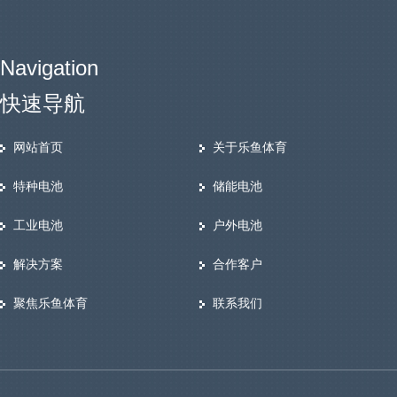
Navigation
快速导航
网站首页
关于乐鱼体育
特种电池
储能电池
工业电池
户外电池
解决方案
合作客户
聚焦乐鱼体育
联系我们