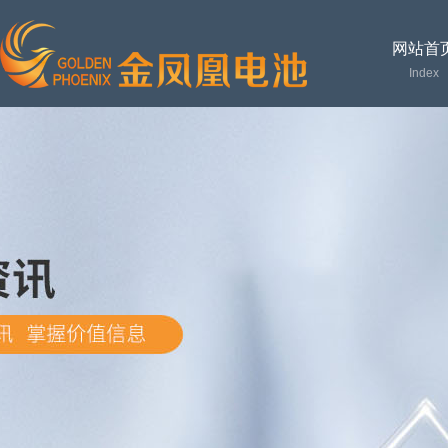
网站首
Index