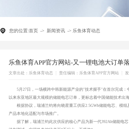
您的位置:
首页
->
新闻资讯
->
乐鱼体育动态
乐鱼体育APP官方网站-又一锂电池大订单
文章出处：乐鱼体育动态
责任编辑：乐鱼体育APP官方网站
发
5月27日，一场横跨中韩新能源产业的"技术握手"在首尔完成
以来东亚地区最大规模的储能电芯订单，更标志着中国储能技术出海
根据协议，瑞浦兰钧将向晓星重工供应2.5GWh储能电芯、
产品本地化适配与市场推广。
据了解，瑞浦兰钧此次供应的核心产品为新一代392Ah储能电芯，能量