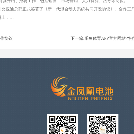
代早前就开始了招聘工作，包括销售、市场营销、人力资源、法务等岗位。
ty在深圳比亚迪总部正式签署了《新一代混合动力系统共同开发协议》。合作工
车型上……
合作协议！
下一篇:
乐鱼体育APP官方网站-“