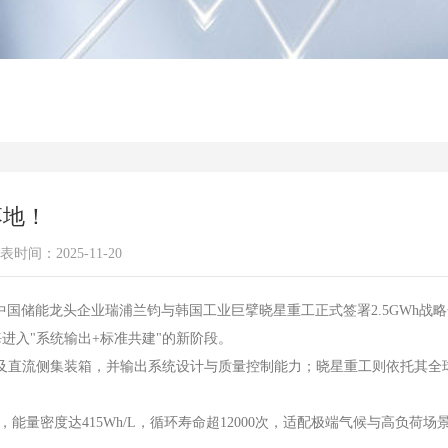
落地！
表时间：2025-11-20
：中国储能龙头企业瑞浦兰钧与韩国工业巨擘晓星重工正式签署2.5GWh战
进入"系统输出+标准共建"的新阶段。
模组及直流侧集装箱，并输出系统设计与质量控制能力；晓星重工则依托其全
密度达415Wh/L，循环寿命超12000次，适配极端气候与高负荷场景；电芯