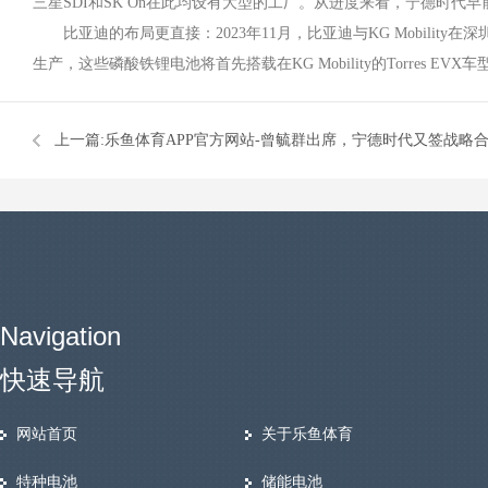
三星SDI和SK On在此均设有大型的工厂。从进度来看，宁德时
比亚迪的布局更直接：2023年11月，比亚迪与KG Mobili
生产，这些磷酸铁锂电池将首先搭载在KG Mobility的Torres EVX
上一篇:
乐鱼体育APP官方网站-曾毓群出席，宁德时代又签战略
Navigation
快速导航
网站首页
关于乐鱼体育
特种电池
储能电池