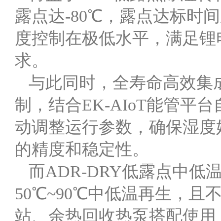
露点达-80℃，露点达标时
度控制在极低水平，满足锂
求。
与此同时，全寿命高效集
制，结合EK-AIoT能管
动调整运行参数，确保湿度
的精度和稳定性。
而ADR-DRY低露点中
50℃~90℃中低温再生，
站、余热回收热泵搭配使用，