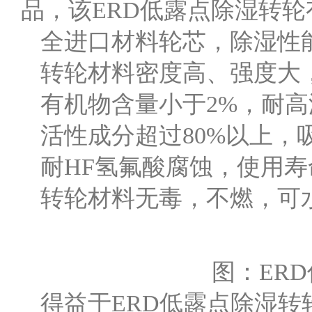
品，该ERD低露点除湿转
全进口材料轮芯，除湿性
转轮材料密度高、强度大
有机物含量小于2%，耐高
活性成分超过80%以上，
耐HF氢氟酸腐蚀，使用寿
转轮材料无毒，不燃，可
图：ER
得益于ERD低露点除湿转