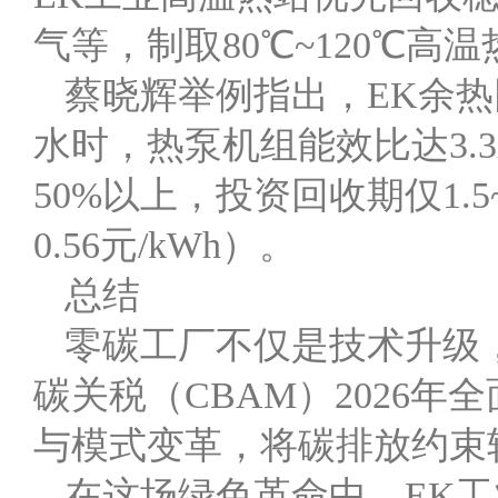
气等，制取80℃~120℃高
蔡晓辉举例指出，EK余热
水时，热泵机组能效比达3.
50%以上，投资回收期仅1.5
0.56元/kWh）。
总结
零碳工厂不仅是技术升级
碳关税（CBAM）2026
与模式变革，将碳排放约束
在这场绿色革命中，EK