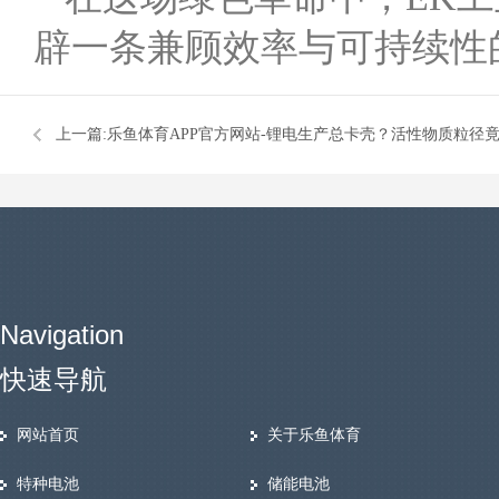
辟一条兼顾效率与可持续性
上一篇:
乐鱼体育APP官方网站-锂电生产总卡壳？活性物质粒径
手！3大影响+实战方案助你破局！
Navigation
快速导航
网站首页
关于乐鱼体育
特种电池
储能电池