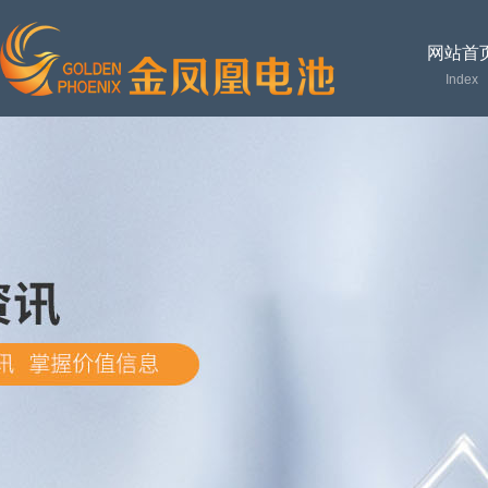
网站首
Index