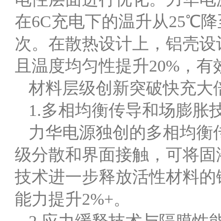
在6C充电下的温升从25℃降至
次。在散热设计上，铝壳设计
且温度均匀性提升20%，
材料层级创新突破快充大
1.多相均衡传导和场膨胀
力华电源独创的多相均衡
级分散和界面接触，可将固
技术进一步释放活性材料的
能力提升2%+。