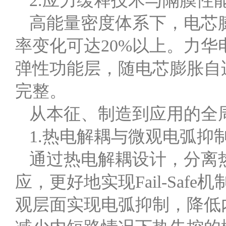
2.应力缓释技术与隔膜性
高能量密度体系下，电芯
率变化可达20%以上。力
弹性功能层，随电芯膨胀自
完整。
从本征、制造到应用的全
1.热电解耦与微观电弧抑
通过热电解耦设计，分离
应，更好地实现Fail-Sa
观层面实现电弧抑制，降低