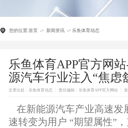
您的位置:
首页
->
新闻资讯
->
乐鱼体育动态
乐鱼体育APP官方网站
源汽车行业注入“焦虑
文章出处：乐鱼体育动态
责任编辑：乐鱼体育APP官方网站
发
在新能源汽车产业高速发展
速转变为用户 “期望属性”